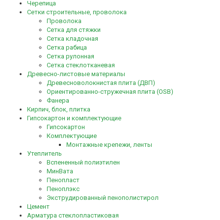
Черепица
Сетки строительные, проволока
Проволока
Сетка для стяжки
Сетка кладочная
Сетка рабица
Сетка рулонная
Сетка стеклотканевая
Древесно-листовые материалы
Древесноволокнистая плита (ДВП)
Ориентированно-стружечная плита (OSB)
Фанера
Кирпич, блок, плитка
Гипсокартон и комплектующие
Гипсокартон
Комплектующие
Монтажные крепежи, ленты
Утеплитель
Вспененный полиэтилен
МинВата
Пенопласт
Пеноплэкс
Экструдированный пенополистирол
Цемент
Арматура стеклопластиковая