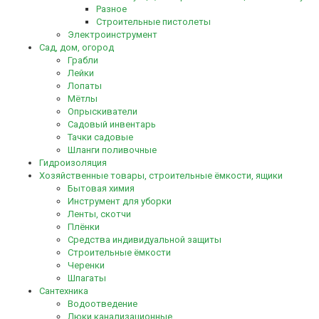
Разное
Строительные пистолеты
Электроинструмент
Сад, дом, огород
Грабли
Лейки
Лопаты
Мётлы
Опрыскиватели
Садовый инвентарь
Тачки садовые
Шланги поливочные
Гидроизоляция
Хозяйственные товары, строительные ёмкости, ящики
Бытовая химия
Инструмент для уборки
Ленты, скотчи
Плёнки
Средства индивидуальной защиты
Строительные ёмкости
Черенки
Шпагаты
Сантехника
Водоотведение
Люки канализационные