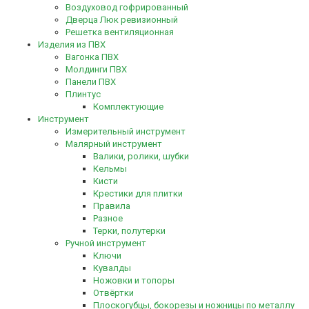
Воздуховод гофрированный
Дверца Люк ревизионный
Решетка вентиляционная
Изделия из ПВХ
Вагонка ПВХ
Молдинги ПВХ
Панели ПВХ
Плинтус
Комплектующие
Инструмент
Измерительный инструмент
Малярный инструмент
Валики, ролики, шубки
Кельмы
Кисти
Крестики для плитки
Правила
Разное
Терки, полутерки
Ручной инструмент
Ключи
Кувалды
Ножовки и топоры
Отвёртки
Плоскогубцы, бокорезы и ножницы по металлу