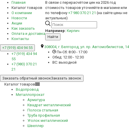
Главная
В связи с перерасчётом цен на 2026 год
Каталог товаров
стоимость товаров уточняйте в магазине или
О компании
по телефону
+7 980 370 21 21
(на сайте цены не
Новости
актуальные)
Акции
Как заказать
Например:
Кирпич
Оплата и доставка
Найти
Контакты
308004, г. Белгород, ул. пр. Автомобилистов, 14
+7 (919) 434 94 55
Пн-Сб: 8:00 - 17:00
+7 (919) 434 94
Обед: 12:00 - 12:30
55
ВС: выходной
+7 (980) 370 21
21
Заказать обратный звонок
Заказать звонок
Каталог товаров
Водопровод
Металлопрокат
Арматура
Квадрат металлический
Полоса стальная
Труба профильная
Уголок металлический
Швеллер