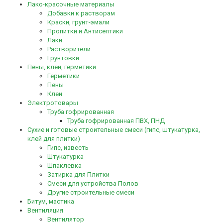
Лако-красочные материалы
Добавки к растворам
Краски, грунт-эмали
Пропитки и Антисептики
Лаки
Растворители
Грунтовки
Пены, клеи, герметики
Герметики
Пены
Клеи
Электротовары
Труба гофрированная
Труба гофрированная ПВХ, ПНД
Сухие и готовые строительные смеси (гипс, штукатурка,
клей для плитки)
Гипс, известь
Штукатурка
Шпаклевка
Затирка для Плитки
Смеси для устройства Полов
Другие строительные смеси
Битум, мастика
Вентиляция
Вентилятор