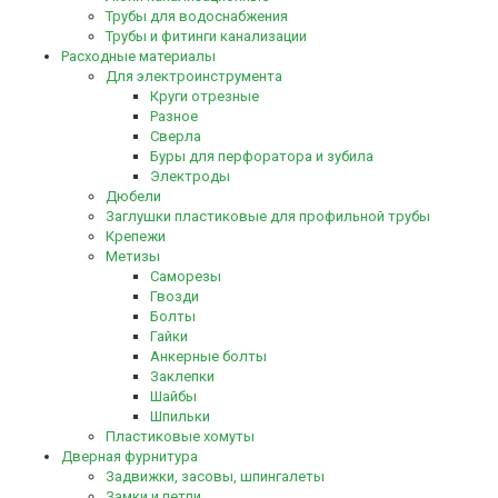
Трубы для водоснабжения
Трубы и фитинги канализации
Расходные материалы
Для электроинструмента
Круги отрезные
Разное
Сверла
Буры для перфоратора и зубила
Электроды
Дюбели
Заглушки пластиковые для профильной трубы
Крепежи
Метизы
Саморезы
Гвозди
Болты
Гайки
Анкерные болты
Заклепки
Шайбы
Шпильки
Пластиковые хомуты
Дверная фурнитура
Задвижки, засовы, шпингалеты
Замки и петли