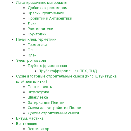
Лако-красочные материалы
Добавки к растворам
Краски, грунт-эмали
Пропитки и Антисептики
Лаки
Растворители
Грунтовки
Пены, клеи, герметики
Герметики
Пены
Клеи
Электротовары
Труба гофрированная
Труба гофрированная ПВХ, ПНД
Сухие и готовые строительные смеси (гипс, штукатурка,
клей для плитки)
Гипс, известь
Штукатурка
Шпаклевка
Затирка для Плитки
Смеси для устройства Полов
Другие строительные смеси
Битум, мастика
Вентиляция
Вентилятор