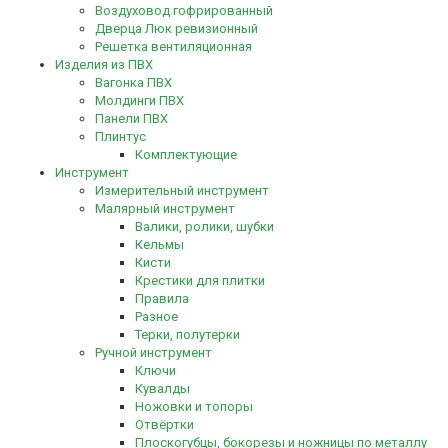
Воздуховод гофрированный
Дверца Люк ревизионный
Решетка вентиляционная
Изделия из ПВХ
Вагонка ПВХ
Молдинги ПВХ
Панели ПВХ
Плинтус
Комплектующие
Инструмент
Измерительный инструмент
Малярный инструмент
Валики, ролики, шубки
Кельмы
Кисти
Крестики для плитки
Правила
Разное
Терки, полутерки
Ручной инструмент
Ключи
Кувалды
Ножовки и топоры
Отвёртки
Плоскогубцы, бокорезы и ножницы по металлу