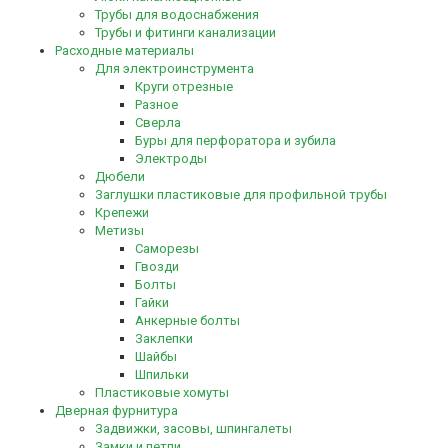
Трубы для водоснабжения
Трубы и фитинги канализации
Расходные материалы
Для электроинструмента
Круги отрезные
Разное
Сверла
Буры для перфоратора и зубила
Электроды
Дюбели
Заглушки пластиковые для профильной трубы
Крепежи
Метизы
Саморезы
Гвозди
Болты
Гайки
Анкерные болты
Заклепки
Шайбы
Шпильки
Пластиковые хомуты
Дверная фурнитура
Задвижки, засовы, шпингалеты
Замки и петли