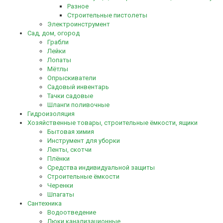
Разное
Строительные пистолеты
Электроинструмент
Сад, дом, огород
Грабли
Лейки
Лопаты
Мётлы
Опрыскиватели
Садовый инвентарь
Тачки садовые
Шланги поливочные
Гидроизоляция
Хозяйственные товары, строительные ёмкости, ящики
Бытовая химия
Инструмент для уборки
Ленты, скотчи
Плёнки
Средства индивидуальной защиты
Строительные ёмкости
Черенки
Шпагаты
Сантехника
Водоотведение
Люки канализационные