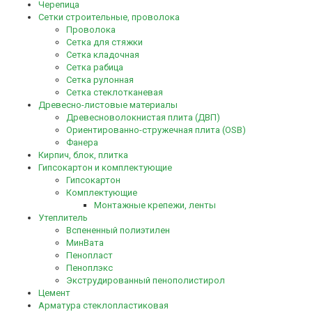
Черепица
Сетки строительные, проволока
Проволока
Сетка для стяжки
Сетка кладочная
Сетка рабица
Сетка рулонная
Сетка стеклотканевая
Древесно-листовые материалы
Древесноволокнистая плита (ДВП)
Ориентированно-стружечная плита (OSB)
Фанера
Кирпич, блок, плитка
Гипсокартон и комплектующие
Гипсокартон
Комплектующие
Монтажные крепежи, ленты
Утеплитель
Вспененный полиэтилен
МинВата
Пенопласт
Пеноплэкс
Экструдированный пенополистирол
Цемент
Арматура стеклопластиковая