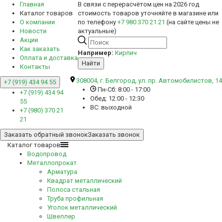
Главная
В связи с перерасчётом цен на 2026 год
Каталог товаров
стоимость товаров уточняйте в магазине или
О компании
по телефону
+7 980 370 21 21
(на сайте цены не
Новости
актуальные)
Акции
Как заказать
Например:
Кирпич
Оплата и доставка
Найти
Контакты
308004, г. Белгород, ул. пр. Автомобилистов, 14
+7 (919) 434 94 55
Пн-Сб: 8:00 - 17:00
+7 (919) 434 94
Обед: 12:00 - 12:30
55
ВС: выходной
+7 (980) 370 21
21
Заказать обратный звонок
Заказать звонок
Каталог товаров
Водопровод
Металлопрокат
Арматура
Квадрат металлический
Полоса стальная
Труба профильная
Уголок металлический
Швеллер