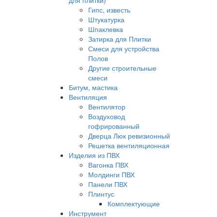
для плитки)
Гипс, известь
Штукатурка
Шпаклевка
Затирка для Плитки
Смеси для устройства
Полов
Другие строительные
смеси
Битум, мастика
Вентиляция
Вентилятор
Воздуховод
гофрированный
Дверца Люк ревизионный
Решетка вентиляционная
Изделия из ПВХ
Вагонка ПВХ
Молдинги ПВХ
Панели ПВХ
Плинтус
Комплектующие
Инструмент