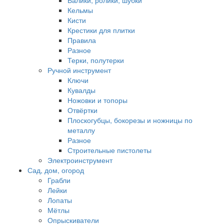
Валики, ролики, шубки
Кельмы
Кисти
Крестики для плитки
Правила
Разное
Терки, полутерки
Ручной инструмент
Ключи
Кувалды
Ножовки и топоры
Отвёртки
Плоскогубцы, бокорезы и ножницы по
металлу
Разное
Строительные пистолеты
Электроинструмент
Сад, дом, огород
Грабли
Лейки
Лопаты
Мётлы
Опрыскиватели