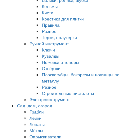
Валики, ролики, шубки
Кельмы
Кисти
Крестики для плитки
Правила
Разное
Терки, полутерки
Ручной инструмент
Ключи
Кувалды
Ножовки и топоры
Отвёртки
Плоскогубцы, бокорезы и ножницы по
металлу
Разное
Строительные пистолеты
Электроинструмент
Сад, дом, огород
Грабли
Лейки
Лопаты
Мётлы
Опрыскиватели