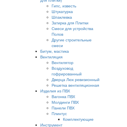
для плитки)
Гипс, известь
Штукатурка
Шпаклевка
Затирка для Плитки
Смеси для устройства
Полов
Другие строительные
смеси
Битум, мастика
Вентиляция
Вентилятор
Воздуховод
гофрированный
Дверца Люк ревизионный
Решетка вентиляционная
Изделия из ПВХ
Вагонка ПВХ
Молдинги ПВХ
Панели ПВХ
Плинтус
Комплектующие
Инструмент