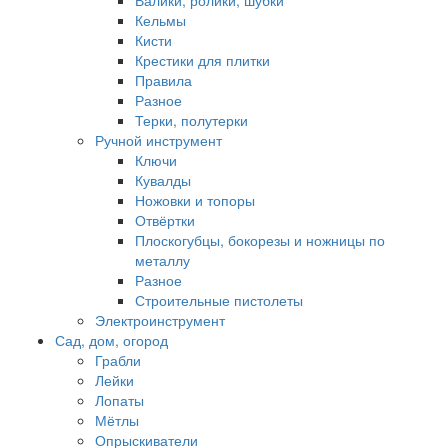
Валики, ролики, шубки
Кельмы
Кисти
Крестики для плитки
Правила
Разное
Терки, полутерки
Ручной инструмент
Ключи
Кувалды
Ножовки и топоры
Отвёртки
Плоскогубцы, бокорезы и ножницы по
металлу
Разное
Строительные пистолеты
Электроинструмент
Сад, дом, огород
Грабли
Лейки
Лопаты
Мётлы
Опрыскиватели