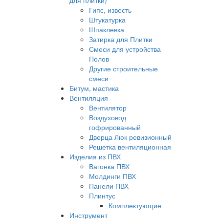
для плитки)
Гипс, известь
Штукатурка
Шпаклевка
Затирка для Плитки
Смеси для устройства
Полов
Другие строительные
смеси
Битум, мастика
Вентиляция
Вентилятор
Воздуховод
гофрированный
Дверца Люк ревизионный
Решетка вентиляционная
Изделия из ПВХ
Вагонка ПВХ
Молдинги ПВХ
Панели ПВХ
Плинтус
Комплектующие
Инструмент