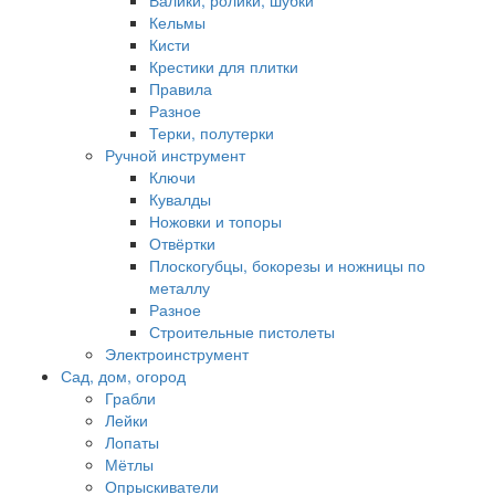
Валики, ролики, шубки
Кельмы
Кисти
Крестики для плитки
Правила
Разное
Терки, полутерки
Ручной инструмент
Ключи
Кувалды
Ножовки и топоры
Отвёртки
Плоскогубцы, бокорезы и ножницы по
металлу
Разное
Строительные пистолеты
Электроинструмент
Сад, дом, огород
Грабли
Лейки
Лопаты
Мётлы
Опрыскиватели