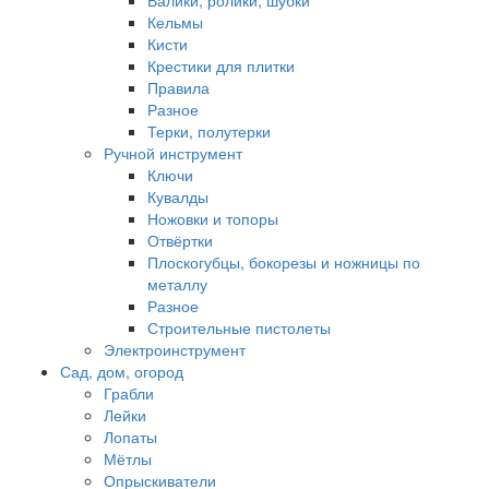
Валики, ролики, шубки
Кельмы
Кисти
Крестики для плитки
Правила
Разное
Терки, полутерки
Ручной инструмент
Ключи
Кувалды
Ножовки и топоры
Отвёртки
Плоскогубцы, бокорезы и ножницы по
металлу
Разное
Строительные пистолеты
Электроинструмент
Сад, дом, огород
Грабли
Лейки
Лопаты
Мётлы
Опрыскиватели