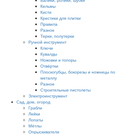
Валики, ролики, шубки
Кельмы
Кисти
Крестики для плитки
Правила
Разное
Терки, полутерки
Ручной инструмент
Ключи
Кувалды
Ножовки и топоры
Отвёртки
Плоскогубцы, бокорезы и ножницы по
металлу
Разное
Строительные пистолеты
Электроинструмент
Сад, дом, огород
Грабли
Лейки
Лопаты
Мётлы
Опрыскиватели