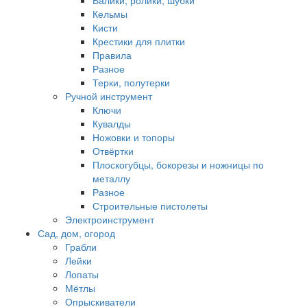
Валики, ролики, шубки
Кельмы
Кисти
Крестики для плитки
Правила
Разное
Терки, полутерки
Ручной инструмент
Ключи
Кувалды
Ножовки и топоры
Отвёртки
Плоскогубцы, бокорезы и ножницы по
металлу
Разное
Строительные пистолеты
Электроинструмент
Сад, дом, огород
Грабли
Лейки
Лопаты
Мётлы
Опрыскиватели