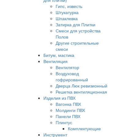
для плитки)
Гипс, известь
Штукатурка
Шпаклевка
Затирка для Плитки
Смеси для устройства
Полов
Другие строительные
смеси
Битум, мастика
Вентиляция
Вентилятор
Воздуховод
гофрированный
Дверца Люк ревизионный
Решетка вентиляционная
Изделия из ПВХ
Вагонка ПВХ
Молдинги ПВХ
Панели ПВХ
Плинтус
Комплектующие
Инструмент