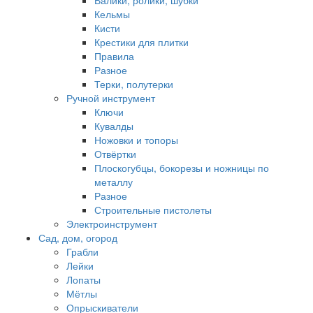
Валики, ролики, шубки
Кельмы
Кисти
Крестики для плитки
Правила
Разное
Терки, полутерки
Ручной инструмент
Ключи
Кувалды
Ножовки и топоры
Отвёртки
Плоскогубцы, бокорезы и ножницы по
металлу
Разное
Строительные пистолеты
Электроинструмент
Сад, дом, огород
Грабли
Лейки
Лопаты
Мётлы
Опрыскиватели