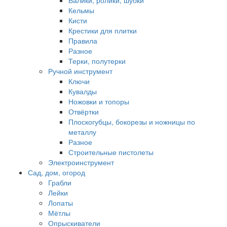
Валики, ролики, шубки
Кельмы
Кисти
Крестики для плитки
Правила
Разное
Терки, полутерки
Ручной инструмент
Ключи
Кувалды
Ножовки и топоры
Отвёртки
Плоскогубцы, бокорезы и ножницы по
металлу
Разное
Строительные пистолеты
Электроинструмент
Сад, дом, огород
Грабли
Лейки
Лопаты
Мётлы
Опрыскиватели