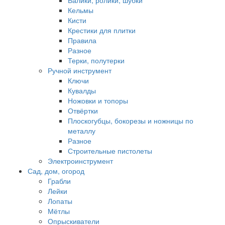
Валики, ролики, шубки
Кельмы
Кисти
Крестики для плитки
Правила
Разное
Терки, полутерки
Ручной инструмент
Ключи
Кувалды
Ножовки и топоры
Отвёртки
Плоскогубцы, бокорезы и ножницы по
металлу
Разное
Строительные пистолеты
Электроинструмент
Сад, дом, огород
Грабли
Лейки
Лопаты
Мётлы
Опрыскиватели