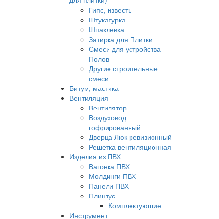
для плитки)
Гипс, известь
Штукатурка
Шпаклевка
Затирка для Плитки
Смеси для устройства
Полов
Другие строительные
смеси
Битум, мастика
Вентиляция
Вентилятор
Воздуховод
гофрированный
Дверца Люк ревизионный
Решетка вентиляционная
Изделия из ПВХ
Вагонка ПВХ
Молдинги ПВХ
Панели ПВХ
Плинтус
Комплектующие
Инструмент