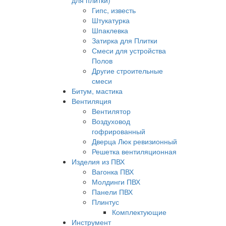
для плитки)
Гипс, известь
Штукатурка
Шпаклевка
Затирка для Плитки
Смеси для устройства
Полов
Другие строительные
смеси
Битум, мастика
Вентиляция
Вентилятор
Воздуховод
гофрированный
Дверца Люк ревизионный
Решетка вентиляционная
Изделия из ПВХ
Вагонка ПВХ
Молдинги ПВХ
Панели ПВХ
Плинтус
Комплектующие
Инструмент