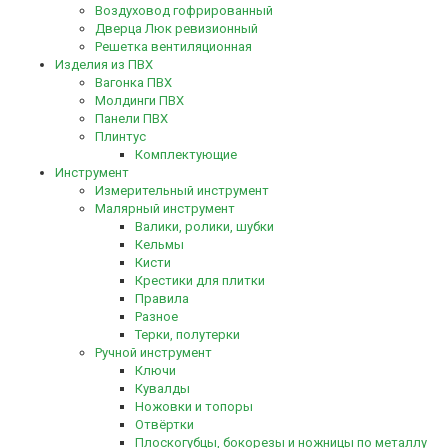
Воздуховод гофрированный
Дверца Люк ревизионный
Решетка вентиляционная
Изделия из ПВХ
Вагонка ПВХ
Молдинги ПВХ
Панели ПВХ
Плинтус
Комплектующие
Инструмент
Измерительный инструмент
Малярный инструмент
Валики, ролики, шубки
Кельмы
Кисти
Крестики для плитки
Правила
Разное
Терки, полутерки
Ручной инструмент
Ключи
Кувалды
Ножовки и топоры
Отвёртки
Плоскогубцы, бокорезы и ножницы по металлу