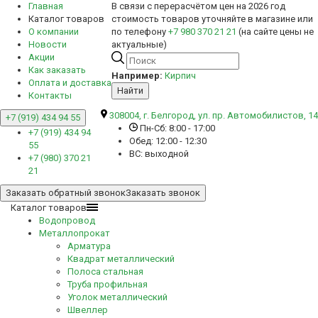
Главная
В связи с перерасчётом цен на 2026 год
Каталог товаров
стоимость товаров уточняйте в магазине или
О компании
по телефону
+7 980 370 21 21
(на сайте цены не
Новости
актуальные)
Акции
Как заказать
Например:
Кирпич
Оплата и доставка
Найти
Контакты
308004, г. Белгород, ул. пр. Автомобилистов, 14
+7 (919) 434 94 55
Пн-Сб: 8:00 - 17:00
+7 (919) 434 94
Обед: 12:00 - 12:30
55
ВС: выходной
+7 (980) 370 21
21
Заказать обратный звонок
Заказать звонок
Каталог товаров
Водопровод
Металлопрокат
Арматура
Квадрат металлический
Полоса стальная
Труба профильная
Уголок металлический
Швеллер