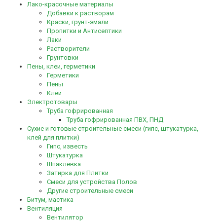
Лако-красочные материалы
Добавки к растворам
Краски, грунт-эмали
Пропитки и Антисептики
Лаки
Растворители
Грунтовки
Пены, клеи, герметики
Герметики
Пены
Клеи
Электротовары
Труба гофрированная
Труба гофрированная ПВХ, ПНД
Сухие и готовые строительные смеси (гипс, штукатурка,
клей для плитки)
Гипс, известь
Штукатурка
Шпаклевка
Затирка для Плитки
Смеси для устройства Полов
Другие строительные смеси
Битум, мастика
Вентиляция
Вентилятор