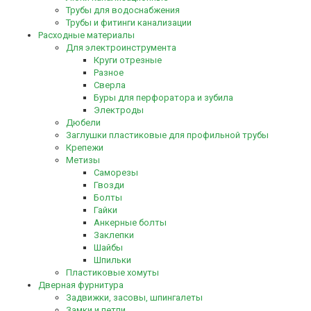
Трубы для водоснабжения
Трубы и фитинги канализации
Расходные материалы
Для электроинструмента
Круги отрезные
Разное
Сверла
Буры для перфоратора и зубила
Электроды
Дюбели
Заглушки пластиковые для профильной трубы
Крепежи
Метизы
Саморезы
Гвозди
Болты
Гайки
Анкерные болты
Заклепки
Шайбы
Шпильки
Пластиковые хомуты
Дверная фурнитура
Задвижки, засовы, шпингалеты
Замки и петли