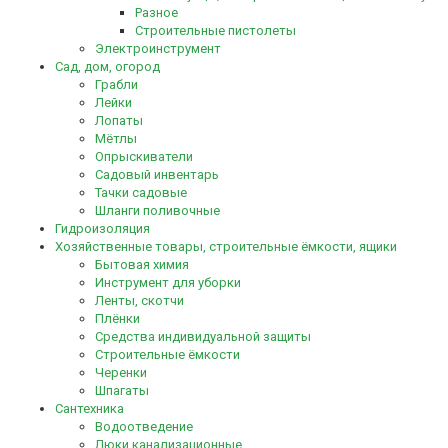
Разное
Строительные пистолеты
Электроинструмент
Сад, дом, огород
Грабли
Лейки
Лопаты
Мётлы
Опрыскиватели
Садовый инвентарь
Тачки садовые
Шланги поливочные
Гидроизоляция
Хозяйственные товары, строительные ёмкости, ящики
Бытовая химия
Инструмент для уборки
Ленты, скотчи
Плёнки
Средства индивидуальной защиты
Строительные ёмкости
Черенки
Шпагаты
Сантехника
Водоотведение
Люки канализационные