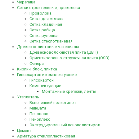
Черепица
Сетки строительные, проволока
Проволока
Сетка для стяжки
Сетка кладочная
Сетка рабица
Сетка рулонная
Сетка стеклотканевая
Древесно-листовые материалы
Древесноволокнистая плита (ДВП)
Ориентированно-стружечная плита (OSB)
Фанера
Кирпич, блок, плитка
Гипсокартон и комплектующие
Гипсокартон
Комплектующие
Монтажные крепежи, ленты
Утеплитель
Вспененный полиэтилен
МинВата
Пенопласт
Пеноплэкс
Экструдированный пенополистирол
Цемент
Арматура стеклопластиковая