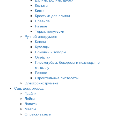
Валики, ролики, шубки
Кельмы
Кисти
Крестики для плитки
Правила
Разное
Терки, полутерки
Ручной инструмент
Ключи
Кувалды
Ножовки и топоры
Отвёртки
Плоскогубцы, бокорезы и ножницы по
металлу
Разное
Строительные пистолеты
Электроинструмент
Сад, дом, огород
Грабли
Лейки
Лопаты
Мётлы
Опрыскиватели