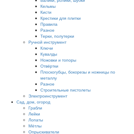
Валики, ролики, шубки
Кельмы
Кисти
Крестики для плитки
Правила
Разное
Терки, полутерки
Ручной инструмент
Ключи
Кувалды
Ножовки и топоры
Отвёртки
Плоскогубцы, бокорезы и ножницы по
металлу
Разное
Строительные пистолеты
Электроинструмент
Сад, дом, огород
Грабли
Лейки
Лопаты
Мётлы
Опрыскиватели