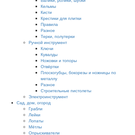
Валики, ролики, шубки
Кельмы
Кисти
Крестики для плитки
Правила
Разное
Терки, полутерки
Ручной инструмент
Ключи
Кувалды
Ножовки и топоры
Отвёртки
Плоскогубцы, бокорезы и ножницы по
металлу
Разное
Строительные пистолеты
Электроинструмент
Сад, дом, огород
Грабли
Лейки
Лопаты
Мётлы
Опрыскиватели