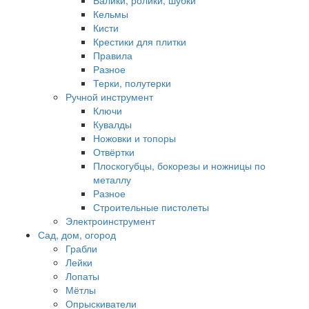
Валики, ролики, шубки
Кельмы
Кисти
Крестики для плитки
Правила
Разное
Терки, полутерки
Ручной инструмент
Ключи
Кувалды
Ножовки и топоры
Отвёртки
Плоскогубцы, бокорезы и ножницы по
металлу
Разное
Строительные пистолеты
Электроинструмент
Сад, дом, огород
Грабли
Лейки
Лопаты
Мётлы
Опрыскиватели