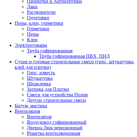
Пропитки и Антисептики
Лаки
Растворители
Грунтовки
Пены, клеи, герметики
Герметики
Пены
Клеи
Электротовары
Труба гофрированная
Труба гофрированная ПВХ, ПНД
Сухие и готовые строительные смеси (гипс, штукатурка,
клей для плитки)
Гипс, известь
Штукатурка
Шпаклевка
Затирка для Плитки
Смеси для устройства Полов
Другие строительные смеси
Битум, мастика
Вентиляция
Вентилятор
Воздуховод гофрированный
Дверца Люк ревизионный
Решетка вентиляционная