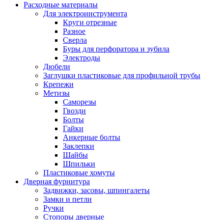
Расходные материалы
Для электроинструмента
Круги отрезные
Разное
Сверла
Буры для перфоратора и зубила
Электроды
Дюбели
Заглушки пластиковые для профильной трубы
Крепежи
Метизы
Саморезы
Гвозди
Болты
Гайки
Анкерные болты
Заклепки
Шайбы
Шпильки
Пластиковые хомуты
Дверная фурнитура
Задвижки, засовы, шпингалеты
Замки и петли
Ручки
Стопоры дверные