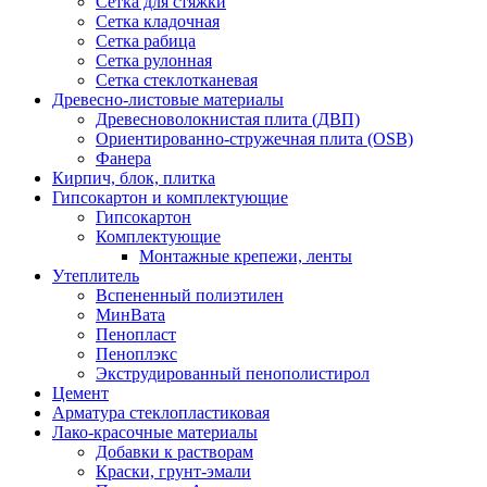
Сетка для стяжки
Сетка кладочная
Сетка рабица
Сетка рулонная
Сетка стеклотканевая
Древесно-листовые материалы
Древесноволокнистая плита (ДВП)
Ориентированно-стружечная плита (OSB)
Фанера
Кирпич, блок, плитка
Гипсокартон и комплектующие
Гипсокартон
Комплектующие
Монтажные крепежи, ленты
Утеплитель
Вспененный полиэтилен
МинВата
Пенопласт
Пеноплэкс
Экструдированный пенополистирол
Цемент
Арматура стеклопластиковая
Лако-красочные материалы
Добавки к растворам
Краски, грунт-эмали