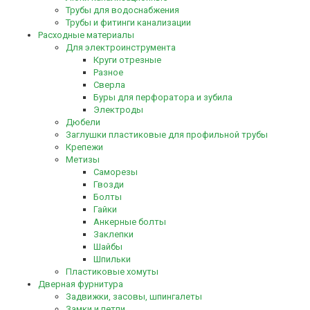
Трубы для водоснабжения
Трубы и фитинги канализации
Расходные материалы
Для электроинструмента
Круги отрезные
Разное
Сверла
Буры для перфоратора и зубила
Электроды
Дюбели
Заглушки пластиковые для профильной трубы
Крепежи
Метизы
Саморезы
Гвозди
Болты
Гайки
Анкерные болты
Заклепки
Шайбы
Шпильки
Пластиковые хомуты
Дверная фурнитура
Задвижки, засовы, шпингалеты
Замки и петли