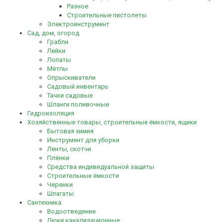
Разное
Строительные пистолеты
Электроинструмент
Сад, дом, огород
Грабли
Лейки
Лопаты
Мётлы
Опрыскиватели
Садовый инвентарь
Тачки садовые
Шланги поливочные
Гидроизоляция
Хозяйственные товары, строительные ёмкости, ящики
Бытовая химия
Инструмент для уборки
Ленты, скотчи
Плёнки
Средства индивидуальной защиты
Строительные ёмкости
Черенки
Шпагаты
Сантехника
Водоотведение
Люки канализационные