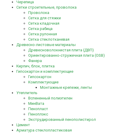
Черепица
Сетки строительные, проволока
Проволока
Сетка для стяжки
Сетка кладочная
Сетка рабица
Сетка рулонная
Сетка стеклотканевая
Древесно-листовые материалы
Древесноволокнистая плита (ДВП)
Ориентированно-стружечная плита (OSB)
Фанера
Кирпич, блок, плитка
Гипсокартон и комплектующие
Гипсокартон
Комплектующие
Монтажные крепежи, ленты
Утеплитель
Вспененный полиэтилен
МинВата
Пенопласт
Пеноплэкс
Экструдированный пенополистирол
Цемент
Арматура стеклопластиковая