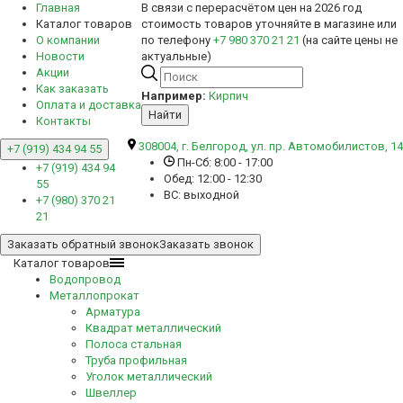
Главная
В связи с перерасчётом цен на 2026 год
Каталог товаров
стоимость товаров уточняйте в магазине или
О компании
по телефону
+7 980 370 21 21
(на сайте цены не
Новости
актуальные)
Акции
Как заказать
Например:
Кирпич
Оплата и доставка
Найти
Контакты
308004, г. Белгород, ул. пр. Автомобилистов, 14
+7 (919) 434 94 55
Пн-Сб: 8:00 - 17:00
+7 (919) 434 94
Обед: 12:00 - 12:30
55
ВС: выходной
+7 (980) 370 21
21
Заказать обратный звонок
Заказать звонок
Каталог товаров
Водопровод
Металлопрокат
Арматура
Квадрат металлический
Полоса стальная
Труба профильная
Уголок металлический
Швеллер