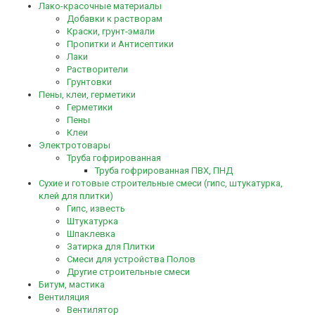
Лако-красочные материалы
Добавки к растворам
Краски, грунт-эмали
Пропитки и Антисептики
Лаки
Растворители
Грунтовки
Пены, клеи, герметики
Герметики
Пены
Клеи
Электротовары
Труба гофрированная
Труба гофрированная ПВХ, ПНД
Сухие и готовые строительные смеси (гипс, штукатурка,
клей для плитки)
Гипс, известь
Штукатурка
Шпаклевка
Затирка для Плитки
Смеси для устройства Полов
Другие строительные смеси
Битум, мастика
Вентиляция
Вентилятор