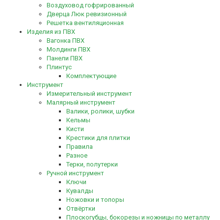
Воздуховод гофрированный
Дверца Люк ревизионный
Решетка вентиляционная
Изделия из ПВХ
Вагонка ПВХ
Молдинги ПВХ
Панели ПВХ
Плинтус
Комплектующие
Инструмент
Измерительный инструмент
Малярный инструмент
Валики, ролики, шубки
Кельмы
Кисти
Крестики для плитки
Правила
Разное
Терки, полутерки
Ручной инструмент
Ключи
Кувалды
Ножовки и топоры
Отвёртки
Плоскогубцы, бокорезы и ножницы по металлу