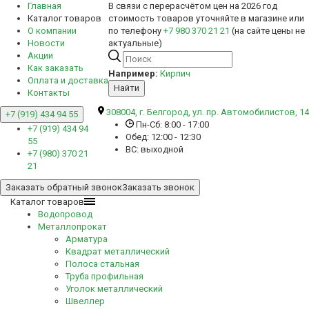
Главная
В связи с перерасчётом цен на 2026 год
Каталог товаров
стоимость товаров уточняйте в магазине или
О компании
по телефону
+7 980 370 21 21
(на сайте цены не
Новости
актуальные)
Акции
Как заказать
Например:
Кирпич
Оплата и доставка
Найти
Контакты
308004, г. Белгород, ул. пр. Автомобилистов, 14
+7 (919) 434 94 55
Пн-Сб: 8:00 - 17:00
+7 (919) 434 94
Обед: 12:00 - 12:30
55
ВС: выходной
+7 (980) 370 21
21
Заказать обратный звонок
Заказать звонок
Каталог товаров
Водопровод
Металлопрокат
Арматура
Квадрат металлический
Полоса стальная
Труба профильная
Уголок металлический
Швеллер