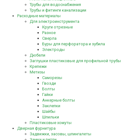
Трубы для водоснабжения
Трубы и фитинги канализации
Расходные материалы
Для электроинструмента
Круги отрезные
Разное
Сверла
Буры для перфоратора и зубила
Электроды
Дюбели
Заглушки пластиковые для профильной трубы
Крепежи
Метизы
Саморезы
Гвозди
Болты
Гайки
Анкерные болты
Заклепки
Шайбы
Шпильки
Пластиковые хомуты
Дверная фурнитура
Задвижки, засовы, шпингалеты
Замки и петли