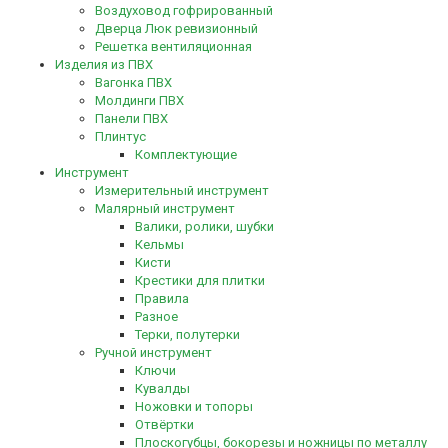
Воздуховод гофрированный
Дверца Люк ревизионный
Решетка вентиляционная
Изделия из ПВХ
Вагонка ПВХ
Молдинги ПВХ
Панели ПВХ
Плинтус
Комплектующие
Инструмент
Измерительный инструмент
Малярный инструмент
Валики, ролики, шубки
Кельмы
Кисти
Крестики для плитки
Правила
Разное
Терки, полутерки
Ручной инструмент
Ключи
Кувалды
Ножовки и топоры
Отвёртки
Плоскогубцы, бокорезы и ножницы по металлу