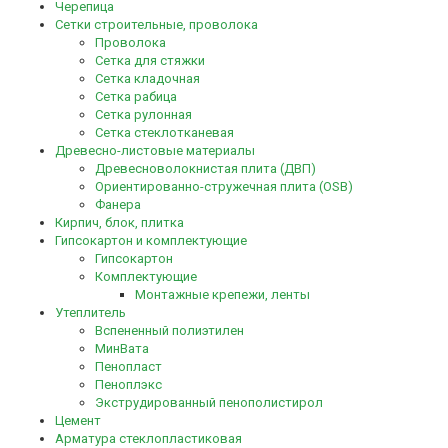
Черепица
Сетки строительные, проволока
Проволока
Сетка для стяжки
Сетка кладочная
Сетка рабица
Сетка рулонная
Сетка стеклотканевая
Древесно-листовые материалы
Древесноволокнистая плита (ДВП)
Ориентированно-стружечная плита (OSB)
Фанера
Кирпич, блок, плитка
Гипсокартон и комплектующие
Гипсокартон
Комплектующие
Монтажные крепежи, ленты
Утеплитель
Вспененный полиэтилен
МинВата
Пенопласт
Пеноплэкс
Экструдированный пенополистирол
Цемент
Арматура стеклопластиковая