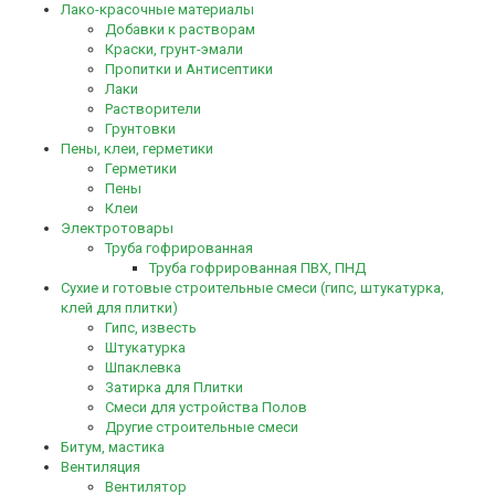
Лако-красочные материалы
Добавки к растворам
Краски, грунт-эмали
Пропитки и Антисептики
Лаки
Растворители
Грунтовки
Пены, клеи, герметики
Герметики
Пены
Клеи
Электротовары
Труба гофрированная
Труба гофрированная ПВХ, ПНД
Сухие и готовые строительные смеси (гипс, штукатурка,
клей для плитки)
Гипс, известь
Штукатурка
Шпаклевка
Затирка для Плитки
Смеси для устройства Полов
Другие строительные смеси
Битум, мастика
Вентиляция
Вентилятор