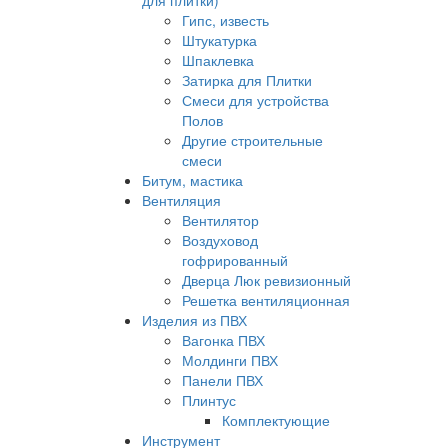
для плитки)
Гипс, известь
Штукатурка
Шпаклевка
Затирка для Плитки
Смеси для устройства
Полов
Другие строительные
смеси
Битум, мастика
Вентиляция
Вентилятор
Воздуховод
гофрированный
Дверца Люк ревизионный
Решетка вентиляционная
Изделия из ПВХ
Вагонка ПВХ
Молдинги ПВХ
Панели ПВХ
Плинтус
Комплектующие
Инструмент