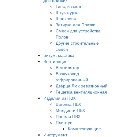
для плитки)
Гипс, известь
Штукатурка
Шпаклевка
Затирка для Плитки
Смеси для устройства
Полов
Другие строительные
смеси
Битум, мастика
Вентиляция
Вентилятор
Воздуховод
гофрированный
Дверца Люк ревизионный
Решетка вентиляционная
Изделия из ПВХ
Вагонка ПВХ
Молдинги ПВХ
Панели ПВХ
Плинтус
Комплектующие
Инструмент