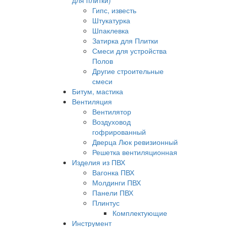
для плитки)
Гипс, известь
Штукатурка
Шпаклевка
Затирка для Плитки
Смеси для устройства
Полов
Другие строительные
смеси
Битум, мастика
Вентиляция
Вентилятор
Воздуховод
гофрированный
Дверца Люк ревизионный
Решетка вентиляционная
Изделия из ПВХ
Вагонка ПВХ
Молдинги ПВХ
Панели ПВХ
Плинтус
Комплектующие
Инструмент