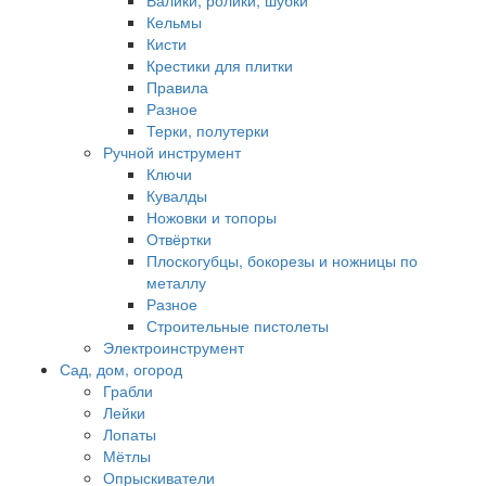
Валики, ролики, шубки
Кельмы
Кисти
Крестики для плитки
Правила
Разное
Терки, полутерки
Ручной инструмент
Ключи
Кувалды
Ножовки и топоры
Отвёртки
Плоскогубцы, бокорезы и ножницы по
металлу
Разное
Строительные пистолеты
Электроинструмент
Сад, дом, огород
Грабли
Лейки
Лопаты
Мётлы
Опрыскиватели