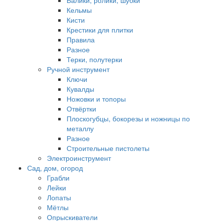
Валики, ролики, шубки
Кельмы
Кисти
Крестики для плитки
Правила
Разное
Терки, полутерки
Ручной инструмент
Ключи
Кувалды
Ножовки и топоры
Отвёртки
Плоскогубцы, бокорезы и ножницы по
металлу
Разное
Строительные пистолеты
Электроинструмент
Сад, дом, огород
Грабли
Лейки
Лопаты
Мётлы
Опрыскиватели