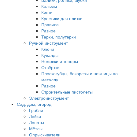
Валики, ролики, шубки
Кельмы
Кисти
Крестики для плитки
Правила
Разное
Терки, полутерки
Ручной инструмент
Ключи
Кувалды
Ножовки и топоры
Отвёртки
Плоскогубцы, бокорезы и ножницы по
металлу
Разное
Строительные пистолеты
Электроинструмент
Сад, дом, огород
Грабли
Лейки
Лопаты
Мётлы
Опрыскиватели